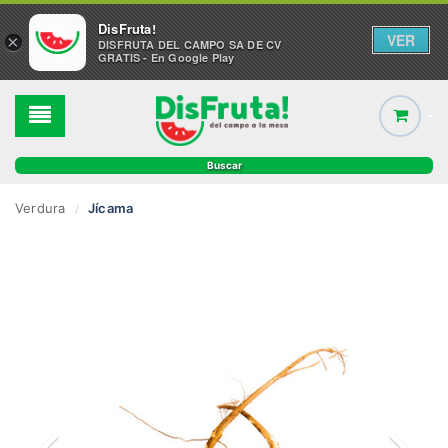
DisFruta!
VER
×
DISFRUTA DEL CAMPO SA DE CV
GRATIS - En Google Play
Verdura
Jícama
/