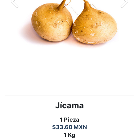
Jícama
1 Pieza
$33.60 MXN
1 Kg